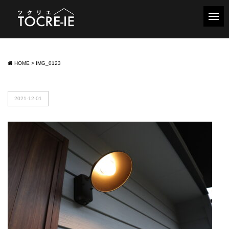
HOME
>
IMG_0123
2021-12-01