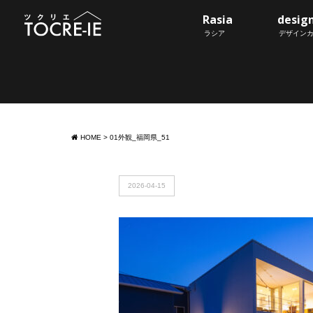
Rasia
desig
ラシア
デザイン
HOME
>
01外観_福岡県_51
2026-04-15