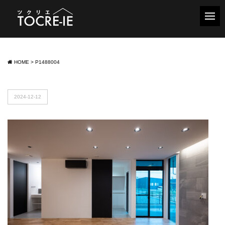
HOME
>
P1488004
2024-12-12