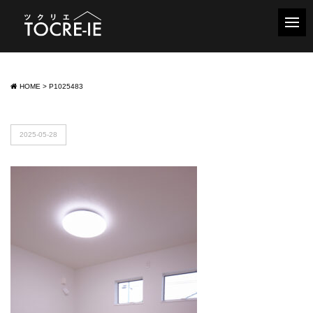
HOME
>
P1025483
2025-05-28