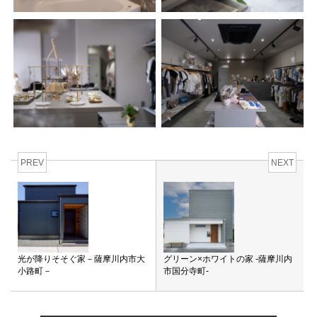
PREV
NEXT
光が降りそそぐ家－薩摩川内市大
グリーン×ホワイトの家 ‐薩摩川内
小路町－
市国分寺町‐