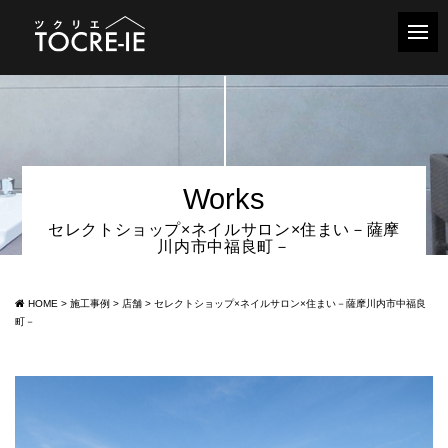
Works
セレクトショップ×ネイルサロン×住まい－薩摩
川内市中福良町－
HOME
>
施工事例
>
店舗
>
セレクトショップ×ネイルサロン×住まい－薩摩川内市中福良
町－