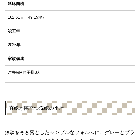
延床面積
162.51㎡（49.15坪）
竣工年
2025年
家族構成
ご夫婦+お子様3人
直線が際立つ洗練の平屋
無駄をそぎ落としたシンプルなフォルムに、グレーとブラ