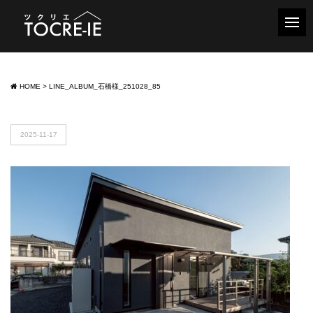
HOME
>
LINE_ALBUM_石橋様_251028_85
2025-11-17