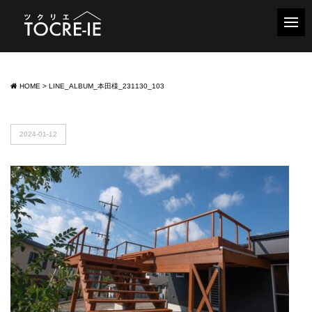
HOME
>
LINE_ALBUM_本田様_231130_103
2024-01-12