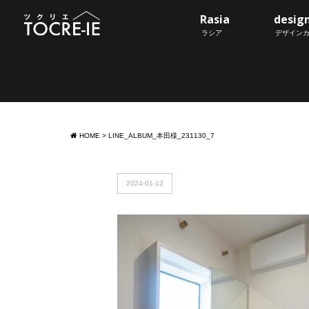
Rasia
desig
ラシア
デザイン
HOME
>
LINE_ALBUM_本田様_231130_7
2024-01-12