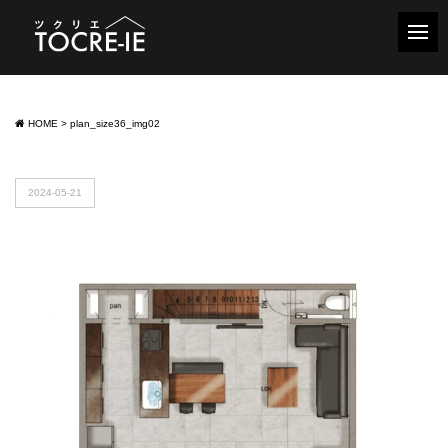
HOME
>
plan_size36_img02
2024-05-21