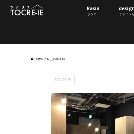
Rasia
desig
ラシア
デザイン
HOME
>
S__7061518
2021-08-30