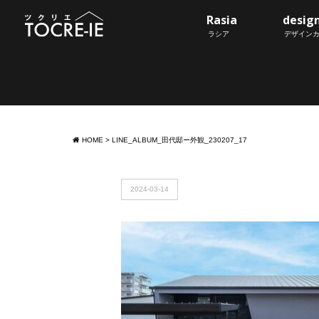
Rasia
desig
ラシア
デザイン
HOME
>
LINE_ALBUM_田代邸ー外観_230207_17
2024-03-14